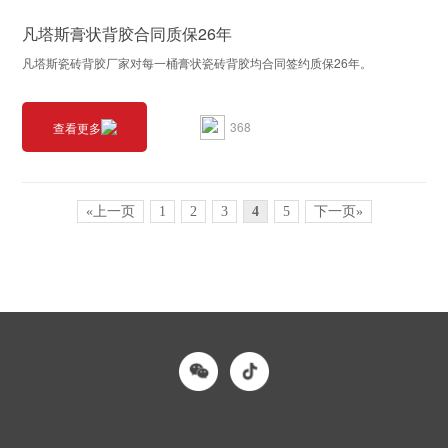
凡塔斯膏状背胶合同质保26年
凡塔斯瓷砖背胶厂家对每一桶膏状瓷砖背胶均合同签约质保26年。
368
查看更多
«上一页
1
2
3
4
5
下一页»