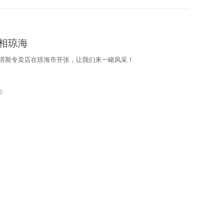
相琼海
塔斯专卖店在琼海市开张，让我们来一睹风采！
5